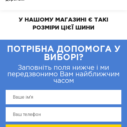
У НАШОМУ МАГАЗИНІ Є ТАКІ
РОЗМІРИ ЦІЄЇ ШИНИ
ПОТРІБНА ДОПОМОГА У
ВИБОРІ?
Заповніть поля нижче і ми
передзвонимо Вам найближчим
часом