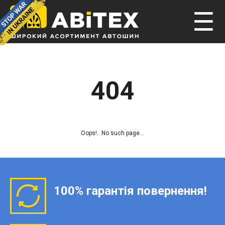
☰
404
Oops!.. No such page...
100% гарантія повернення!