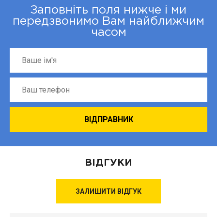
Заповніть поля нижче і ми
передзвонимо Вам найближчим
часом
ВІДГУКИ
ЗАЛИШИТИ ВІДГУК