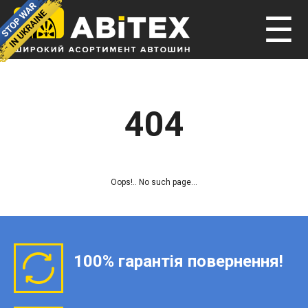
☰
404
Oops!.. No such page...
100% гарантія повернення!