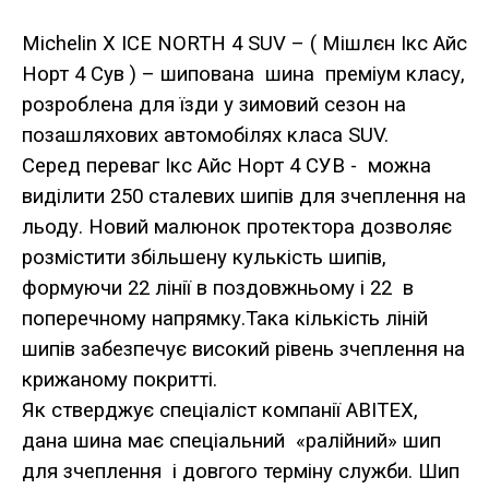
Michelin X ICE NORTH 4 SUV – ( Мішлєн Ікс Айс
Норт 4 Сув ) – шипована шина преміум класу,
розроблена для їзди у зимовий сезон на
позашляхових автомобілях класа SUV.
Серед переваг Ікс Айс Норт 4 СУВ - можна
виділити 250 сталевих шипів для зчеплення на
льоду. Новий малюнок протектора дозволяє
розмістити збільшену кулькість шипів,
формуючи 22 лінії в поздовжньому і 22 в
поперечному напрямку.Така кількість ліній
шипів забезпечує високий рівень зчеплення на
крижаному покритті.
Як стверджує спеціаліст компанії АВІТЕХ,
дана шина має спеціальний «ралійний» шип
для зчеплення і довгого терміну служби. Шип