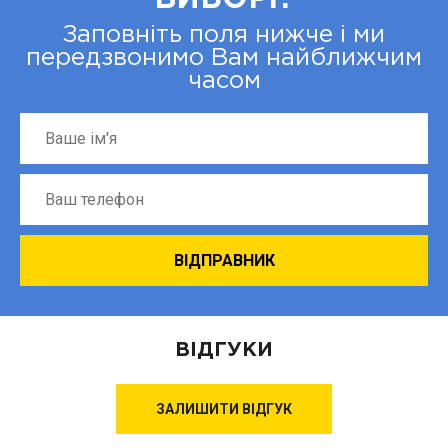
Заповніть поля нижче і ми
передзвонимо Вам найближчим
часом
ВІДГУКИ
ЗАЛИШИТИ ВІДГУК