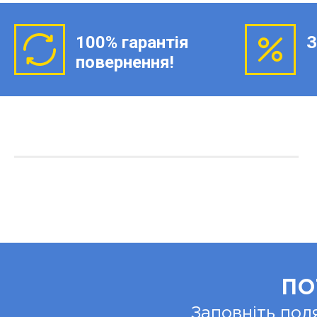
100% гарантія
З
повернення!
ПО
Заповніть пол