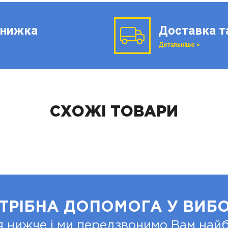
нижка
Доставка т
Детальніше >
СХОЖІ ТОВАРИ
ТРІБНА ДОПОМОГА У ВИБО
я нижче і ми передзвонимо Вам на