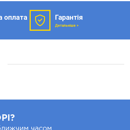
а оплата
Гарантія
Детальніше >
РІ?
йближчим часом