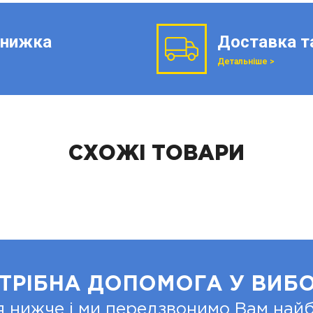
нижка
Доставка т
Детальніше >
СХОЖІ ТОВАРИ
ТРІБНА ДОПОМОГА У ВИБО
я нижче і ми передзвонимо Вам на