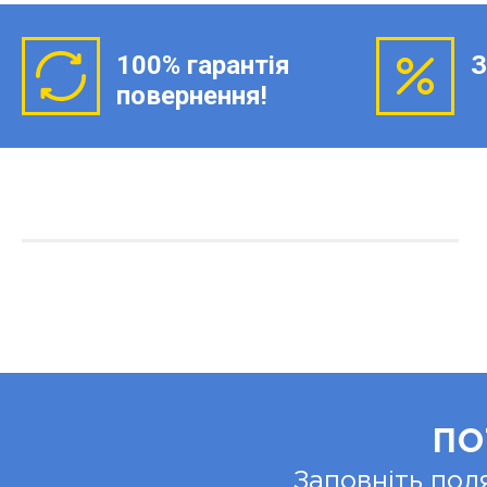
100% гарантія
З
повернення!
ПО
Заповніть пол