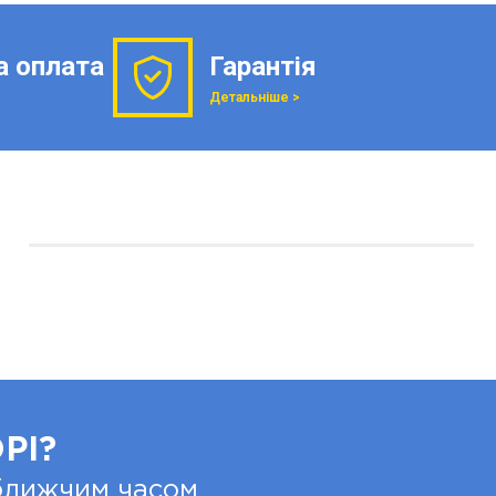
а оплата
Гарантія
Детальніше >
РІ?
йближчим часом