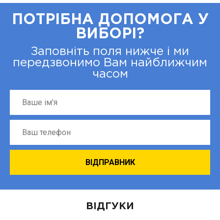
ПОТРІБНА ДОПОМОГА У
ВИБОРІ?
Заповніть поля нижче і ми
передзвонимо Вам найближчим
часом
ВІДГУКИ