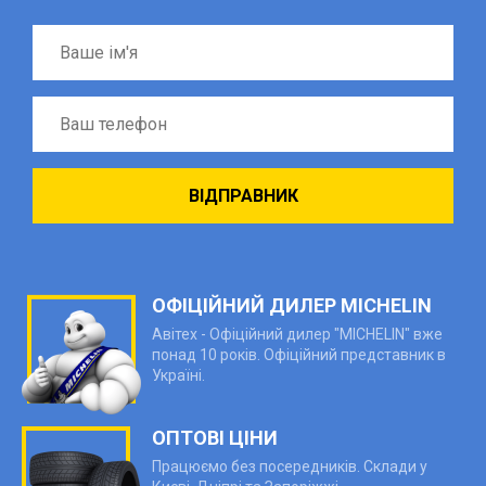
ОФІЦІЙНИЙ ДИЛЕР MICHELIN
Авітех - Офіційний дилер "MICHELIN" вже
понад 10 років. Офіційний представник в
Україні.
ОПТОВІ ЦІНИ
Працюємо без посередників. Склади у