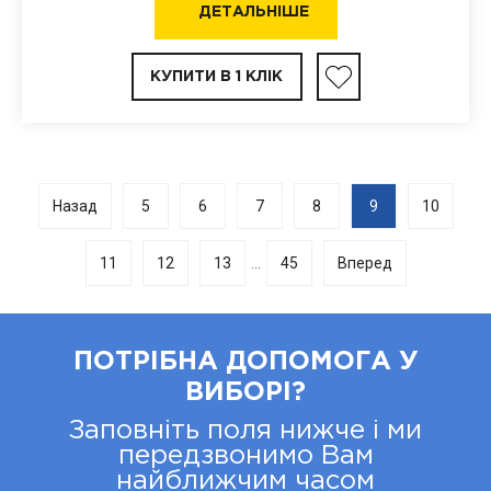
ДЕТАЛЬНІШЕ
КУПИТИ В 1 КЛІК
Назад
5
6
7
8
9
10
11
12
13
45
Вперед
...
ПОТРІБНА ДОПОМОГА У
ВИБОРІ?
Заповніть поля нижче і ми
передзвонимо Вам
найближчим часом