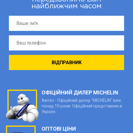
найближчим часом
ОФІЦІЙНИЙ ДИЛЕР MICHELIN
Авітех - Офіційний дилер "MICHELIN" вже
понад 10 років. Офіційний представник в
Україні.
ОПТОВІ ЦІНИ