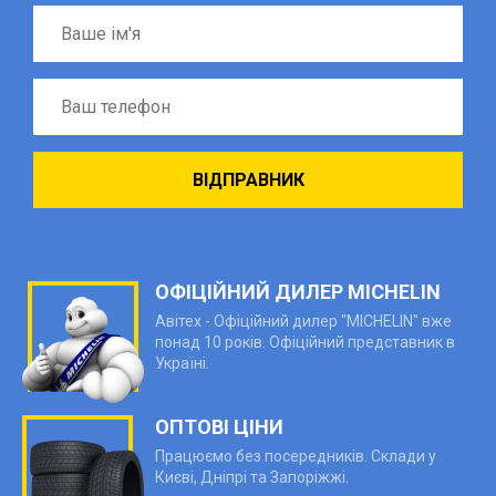
ОФІЦІЙНИЙ ДИЛЕР MICHELIN
Авітех - Офіційний дилер "MICHELIN" вже
понад 10 років. Офіційний представник в
Україні.
ОПТОВІ ЦІНИ
Працюємо без посередників. Склади у
Києві, Дніпрі та Запоріжжі.