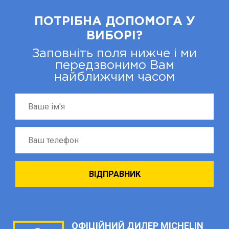
ПОТРІБНА ДОПОМОГА У
ВИБОРІ?
Заповніть поля нижче і ми
передзвонимо Вам
найближчим часом
ОФІЦІЙНИЙ ДИЛЕР MICHELIN