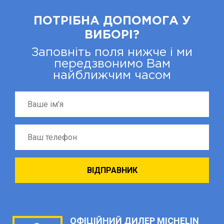
ПОТРІБНА ДОПОМОГА У
ВИБОРІ?
Заповніть поля нижче і ми
передзвонимо Вам
найближчим часом
ОФІЦІЙНИЙ ДИЛЕР MICHELIN