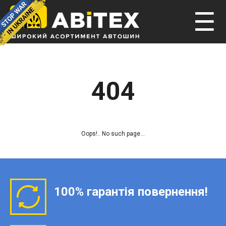
☰
404
Oops!.. No such page...
100% гарантія повернення!