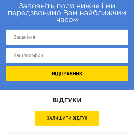
Заповніть поля нижче і ми
передзвонимо Вам найближчим
часом
ВІДГУКИ
ЗАЛИШИТИ ВІДГУК