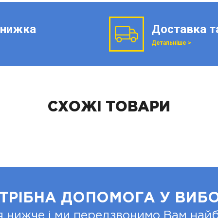
нижка
Доставка т
Детальніше >
СХОЖІ ТОВАРИ
ТРІБНА ДОПОМОГА У ВИБО
я нижче і ми передзвонимо Вам на