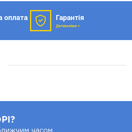
а оплата
Гарантія
Детальніше >
РІ?
йближчим часом