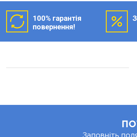
100% гарантія
З
повернення!
ПО
Заповніть пол