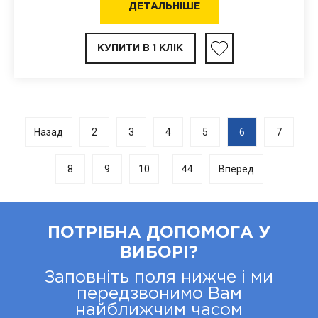
ДЕТАЛЬНІШЕ
КУПИТИ В 1 КЛІК
Назад
2
3
4
5
6
7
8
9
10
44
Вперед
...
ПОТРІБНА ДОПОМОГА У
ВИБОРІ?
Заповніть поля нижче і ми
передзвонимо Вам
найближчим часом