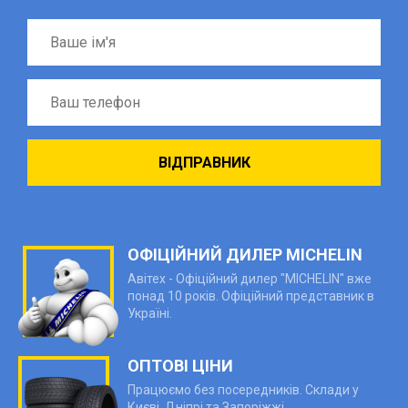
ОФІЦІЙНИЙ ДИЛЕР MICHELIN
Авітех - Офіційний дилер "MICHELIN" вже
понад 10 років. Офіційний представник в
Україні.
ОПТОВІ ЦІНИ
Працюємо без посередників. Склади у
Києві, Дніпрі та Запоріжжі.