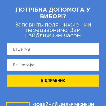
ПОТРІБНА ДОПОМОГА У
ВИБОРІ?
Заповніть поля нижче і ми
передзвонимо Вам
найближчим часом
ОФІЦІЙНИЙ ДИЛЕР MICHELIN