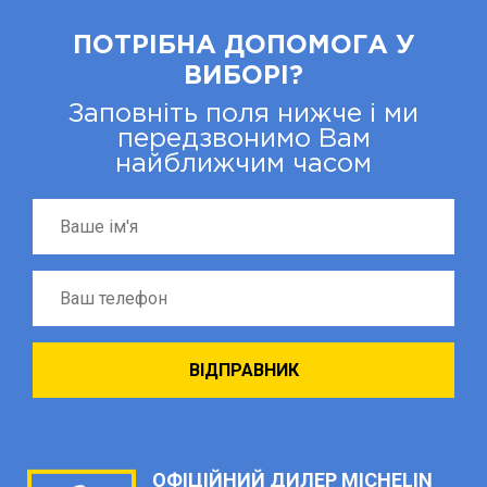
ПОТРІБНА ДОПОМОГА У
ВИБОРІ?
Заповніть поля нижче і ми
передзвонимо Вам
найближчим часом
ОФІЦІЙНИЙ ДИЛЕР MICHELIN