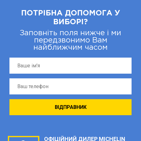
ПОТРІБНА ДОПОМОГА У
ВИБОРІ?
Заповніть поля нижче і ми
передзвонимо Вам
найближчим часом
ОФІЦІЙНИЙ ДИЛЕР MICHELIN