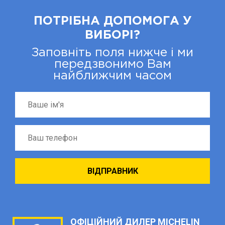
ПОТРІБНА ДОПОМОГА У
ВИБОРІ?
Заповніть поля нижче і ми
передзвонимо Вам
найближчим часом
ОФІЦІЙНИЙ ДИЛЕР MICHELIN