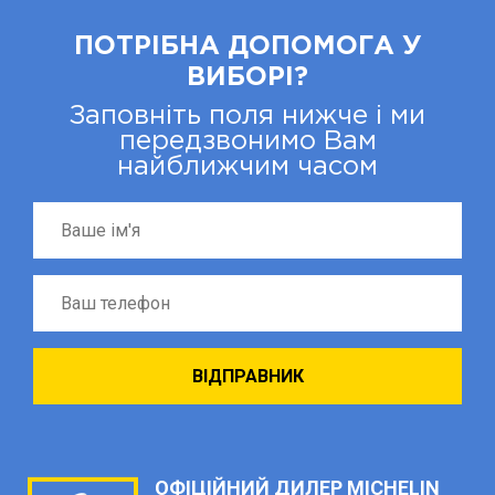
ПОТРІБНА ДОПОМОГА У
ВИБОРІ?
Заповніть поля нижче і ми
передзвонимо Вам
найближчим часом
ОФІЦІЙНИЙ ДИЛЕР MICHELIN