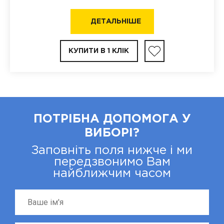
ДЕТАЛЬНІШЕ
КУПИТИ В 1 КЛІК
ПОТРІБНА ДОПОМОГА У
ВИБОРІ?
Заповніть поля нижче і ми
передзвонимо Вам
найближчим часом