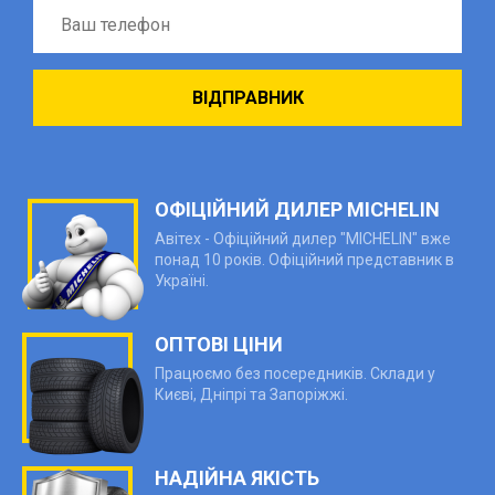
ОФІЦІЙНИЙ ДИЛЕР MICHELIN
Авітех - Офіційний дилер "MICHELIN" вже
понад 10 років. Офіційний представник в
Україні.
ОПТОВІ ЦІНИ
Працюємо без посередників. Склади у
Києві, Дніпрі та Запоріжжі.
НАДІЙНА ЯКІСТЬ