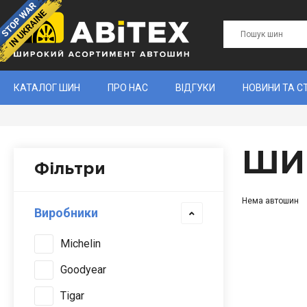
КАТАЛОГ ШИН
ПРО НАС
ВІДГУКИ
НОВИНИ ТА С
ШИ
Фільтри
Нема автошин
Виробники
Michelin
Goodyear
Tigar