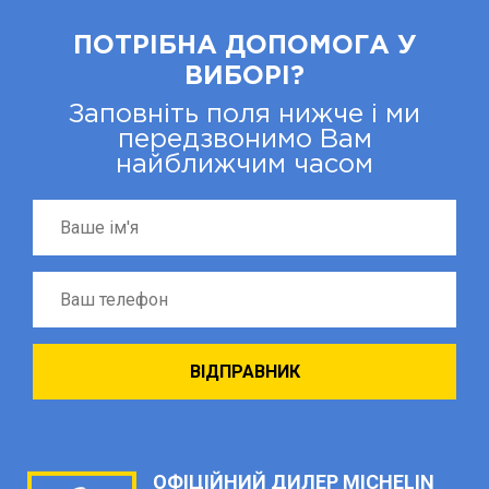
ПОТРІБНА ДОПОМОГА У
ВИБОРІ?
Заповніть поля нижче і ми
передзвонимо Вам
найближчим часом
ОФІЦІЙНИЙ ДИЛЕР MICHELIN