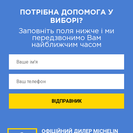
ПОТРІБНА ДОПОМОГА У
ВИБОРІ?
Заповніть поля нижче і ми
передзвонимо Вам
найближчим часом
ОФІЦІЙНИЙ ДИЛЕР MICHELIN