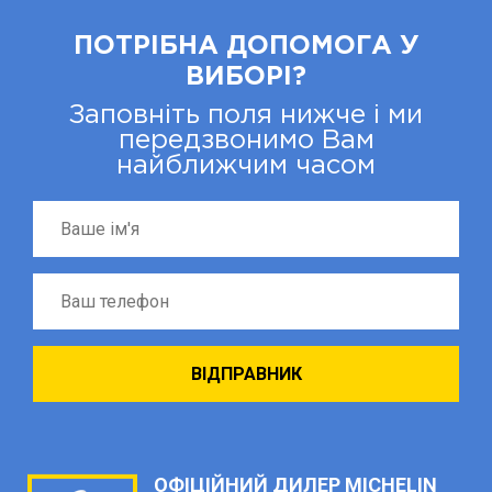
ПОТРІБНА ДОПОМОГА У
ВИБОРІ?
Заповніть поля нижче і ми
передзвонимо Вам
найближчим часом
ОФІЦІЙНИЙ ДИЛЕР MICHELIN